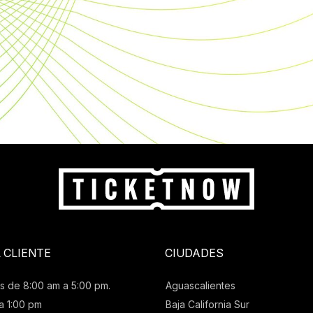
L CLIENTE
CIUDADES
s de 8:00 am a 5:00 pm.
Aguascalientes
a 1:00 pm
Baja California Sur