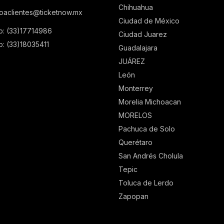
Chihuahua
ioaclientes@ticketnow.mx
Ciudad de México
p: (33)17714986
Ciudad Juarez
: (33)18035411
Guadalajara
JUÁREZ
León
Monterrey
Morelia Michoacan
MORELOS
Pachuca de Solo
Querétaro
San Andrés Cholula
Tepic
Toluca de Lerdo
Zapopan