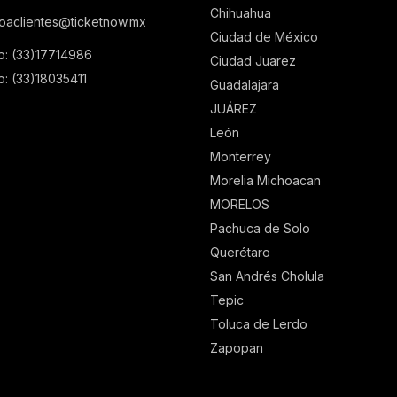
Chihuahua
ioaclientes@ticketnow.mx
Ciudad de México
p: (33)17714986
Ciudad Juarez
: (33)18035411
Guadalajara
JUÁREZ
León
Monterrey
Morelia Michoacan
MORELOS
Pachuca de Solo
Querétaro
San Andrés Cholula
Tepic
Toluca de Lerdo
Zapopan