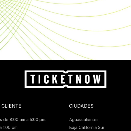
L CLIENTE
CIUDADES
s de 8:00 am a 5:00 pm.
Aguascalientes
a 1:00 pm
Baja California Sur